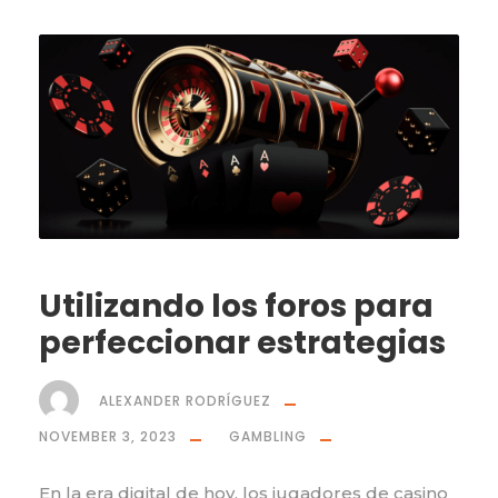
Utilizando los foros para
perfeccionar estrategias
ALEXANDER RODRÍGUEZ
NOVEMBER 3, 2023
GAMBLING
En la era digital de hoy, los jugadores de casino