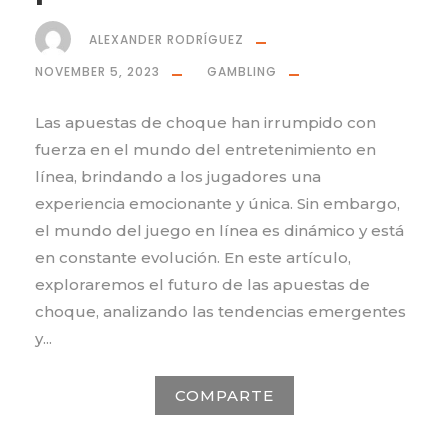
ALEXANDER RODRÍGUEZ
NOVEMBER 5, 2023
GAMBLING
Las apuestas de choque han irrumpido con
fuerza en el mundo del entretenimiento en
línea, brindando a los jugadores una
experiencia emocionante y única. Sin embargo,
el mundo del juego en línea es dinámico y está
en constante evolución. En este artículo,
exploraremos el futuro de las apuestas de
choque, analizando las tendencias emergentes
y...
COMPARTE