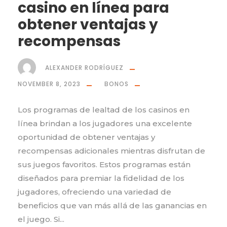
casino en línea para
obtener ventajas y
recompensas
ALEXANDER RODRÍGUEZ
NOVEMBER 8, 2023
BONOS
Los programas de lealtad de los casinos en
línea brindan a los jugadores una excelente
oportunidad de obtener ventajas y
recompensas adicionales mientras disfrutan de
sus juegos favoritos. Estos programas están
diseñados para premiar la fidelidad de los
jugadores, ofreciendo una variedad de
beneficios que van más allá de las ganancias en
el juego. Si...