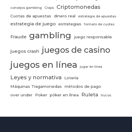
Criptomonedas
consejos gambling
Craps
Cuotas de apuestas
dinero real
estrategia de apuestas
estrategia de juego
estrategias
formato de cuotas
gambling
Fraude
juego responsable
juegos de casino
juegos crash
juegos en línea
jugar en línea
Leyes y normativa
Lotería
Máquinas Tragamonedas
métodos de pago
Ruleta
over under
Poker
póker en línea
trucos