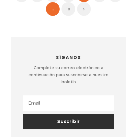
…
18
SÍGANOS
Complete su correo electrónico a
continuación para suscribirse a nuestro
boletín