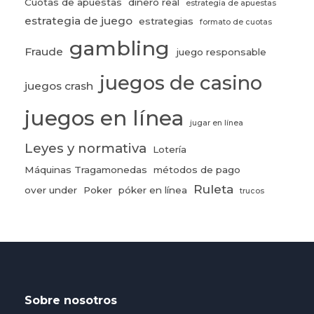
Cuotas de apuestas
dinero real
estrategia de apuestas
estrategia de juego
estrategias
formato de cuotas
gambling
Fraude
juego responsable
juegos de casino
juegos crash
juegos en línea
jugar en línea
Leyes y normativa
Lotería
Máquinas Tragamonedas
métodos de pago
Ruleta
over under
Poker
póker en línea
trucos
Sobre nosotros