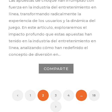
Las apuestas de choque han irrumpido con
fuerza en la industria del entretenimiento en
línea, transformando radicalmente la
experiencia de los usuarios y la dinámica del
juego. En este artículo, exploraremos el
impacto profundo que estas apuestas han
tenido en la industria del entretenimiento en
línea, analizando cómo han redefinido el
concepto de diversión en...
COMPARTE
1
2
3
4
…
18