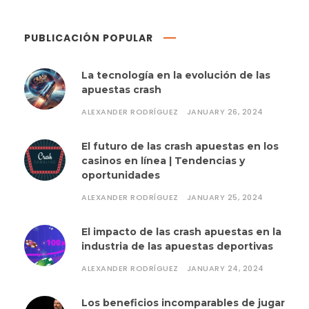
PUBLICACIÓN POPULAR
La tecnología en la evolución de las
apuestas crash
ALEXANDER RODRÍGUEZ
JANUARY 26, 2024
El futuro de las crash apuestas en los
casinos en línea | Tendencias y
oportunidades
ALEXANDER RODRÍGUEZ
JANUARY 25, 2024
El impacto de las crash apuestas en la
industria de las apuestas deportivas
ALEXANDER RODRÍGUEZ
JANUARY 24, 2024
Los beneficios incomparables de jugar