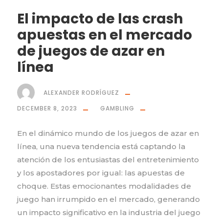
El impacto de las crash
apuestas en el mercado
de juegos de azar en
línea
ALEXANDER RODRÍGUEZ
DECEMBER 8, 2023
GAMBLING
En el dinámico mundo de los juegos de azar en
línea, una nueva tendencia está captando la
atención de los entusiastas del entretenimiento
y los apostadores por igual: las apuestas de
choque. Estas emocionantes modalidades de
juego han irrumpido en el mercado, generando
un impacto significativo en la industria del juego