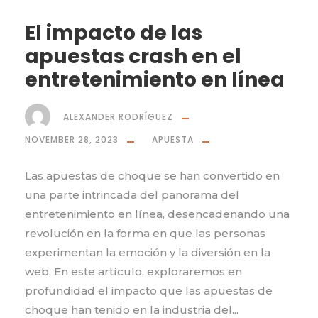
El impacto de las
apuestas crash en el
entretenimiento en línea
ALEXANDER RODRÍGUEZ
NOVEMBER 28, 2023
APUESTA
Las apuestas de choque se han convertido en
una parte intrincada del panorama del
entretenimiento en línea, desencadenando una
revolución en la forma en que las personas
experimentan la emoción y la diversión en la
web. En este artículo, exploraremos en
profundidad el impacto que las apuestas de
choque han tenido en la industria del...