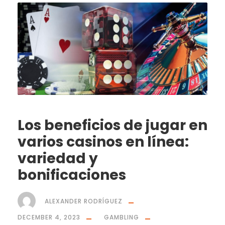
Los beneficios de jugar en
varios casinos en línea:
variedad y
bonificaciones
ALEXANDER RODRÍGUEZ
DECEMBER 4, 2023
GAMBLING