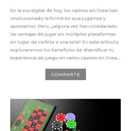
En la era digital de hoy, los casinos en línea han
revolucionado la forma en que jugamos y
apostamos. Pero, ¿alguna vez has considerado
las ventajas de jugar en múltiples plataformas
en lugar de ceñirte a una sola? En este artículo,
exploraremos los beneficios de diversificar tu
experiencia de juego en varios casinos en línea....
COMPARTE