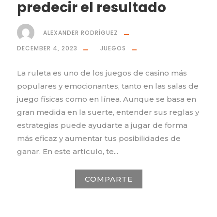
predecir el resultado
ALEXANDER RODRÍGUEZ
DECEMBER 4, 2023
JUEGOS
La ruleta es uno de los juegos de casino más
populares y emocionantes, tanto en las salas de
juego físicas como en línea. Aunque se basa en
gran medida en la suerte, entender sus reglas y
estrategias puede ayudarte a jugar de forma
más eficaz y aumentar tus posibilidades de
ganar. En este artículo, te...
COMPARTE