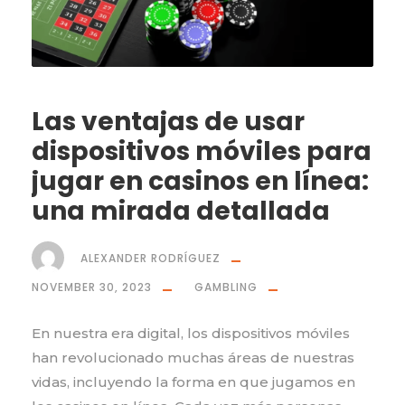
Las ventajas de usar
dispositivos móviles para
jugar en casinos en línea:
una mirada detallada
ALEXANDER RODRÍGUEZ
NOVEMBER 30, 2023
GAMBLING
En nuestra era digital, los dispositivos móviles
han revolucionado muchas áreas de nuestras
vidas, incluyendo la forma en que jugamos en