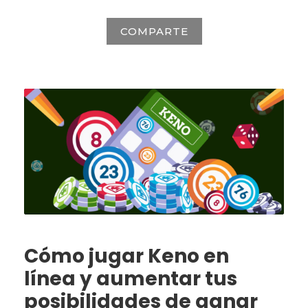
COMPARTE
Cómo jugar Keno en
línea y aumentar tus
posibilidades de ganar