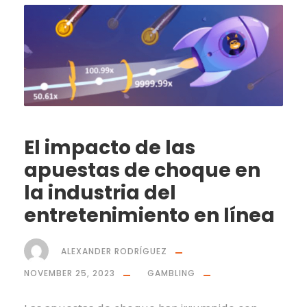
El impacto de las
apuestas de choque en
la industria del
entretenimiento en línea
ALEXANDER RODRÍGUEZ
NOVEMBER 25, 2023
GAMBLING