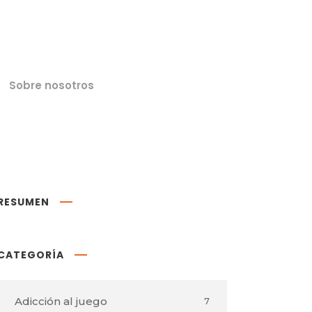
Sobre nosotros
RESUMEN
CATEGORÍA
Adicción al juego
7