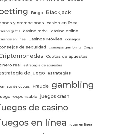
betting
Blackjack
Bingo
bonos y promociones
casino en línea
casino móvil
casino online
casino gratis
Casinos Móviles
casinos en línea
consejos
consejos de seguridad
consejos gambling
Craps
Criptomonedas
Cuotas de apuestas
dinero real
estrategia de apuestas
estrategia de juego
estrategias
gambling
Fraude
formato de cuotas
juegos crash
juego responsable
juegos de casino
juegos en línea
jugar en línea