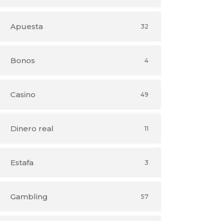
Apuesta
32
Bonos
4
Casino
49
Dinero real
11
Estafa
3
Gambling
57