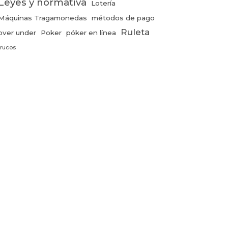
Leyes y normativa
Lotería
Máquinas Tragamonedas
métodos de pago
Ruleta
over under
Poker
póker en línea
trucos