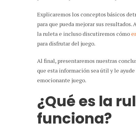
Explicaremos los conceptos básicos detr
para que pueda mejorar sus resultados.
la ruleta e incluso discutiremos cómo
e
para disfrutar del juego.
Al final, presentaremos nuestras conclu
que esta información sea útil y le ayude
emocionante juego.
¿Qué es la ru
funciona?