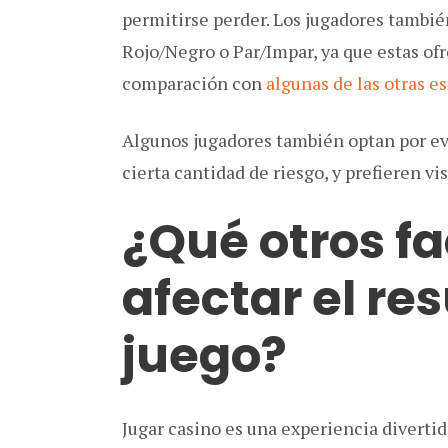
permitirse perder. Los jugadores tambié
Rojo/Negro o Par/Impar, ya que estas of
comparación con
algunas de las otras e
Algunos jugadores también optan por ev
cierta cantidad de riesgo, y prefieren vi
¿Qué otros f
afectar el re
juego?
Jugar casino es una experiencia diverti