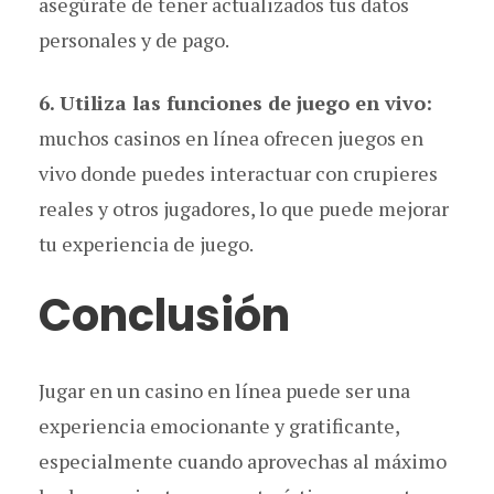
asegúrate de tener actualizados tus datos
personales y de pago.
6. Utiliza las funciones de juego en vivo:
muchos casinos en línea ofrecen juegos en
vivo donde puedes interactuar con crupieres
reales y otros jugadores, lo que puede mejorar
tu experiencia de juego.
Conclusión
Jugar en un casino en línea puede ser una
experiencia emocionante y gratificante,
especialmente cuando aprovechas al máximo