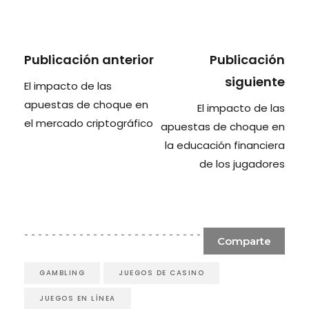
Publicación anterior
Publicación
siguiente
El impacto de las
apuestas de choque en
El impacto de las
el mercado criptográfico
apuestas de choque en
la educación financiera
de los jugadores
Comparte
GAMBLING
JUEGOS DE CASINO
JUEGOS EN LÍNEA