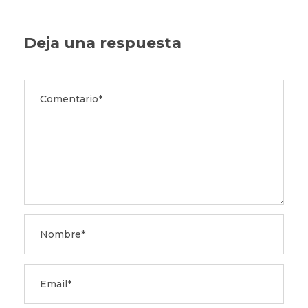
Deja una respuesta