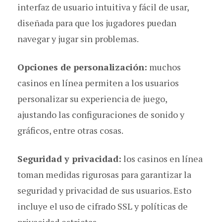
interfaz de usuario intuitiva y fácil de usar,
diseñada para que los jugadores puedan
navegar y jugar sin problemas.
Opciones de personalización:
muchos
casinos en línea permiten a los usuarios
personalizar su experiencia de juego,
ajustando las configuraciones de sonido y
gráficos, entre otras cosas.
Seguridad y privacidad:
los casinos en línea
toman medidas rigurosas para garantizar la
seguridad y privacidad de sus usuarios. Esto
incluye el uso de cifrado SSL y políticas de