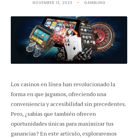
NOVEMBER 13, 2023
GAMBLING
Los casinos en línea han revolucionado la
forma en que jugamos, ofreciendo una
conveniencia y accesibilidad sin precedentes.
Pero, ¿sabías que también ofrecen
oportunidades únicas para maximizar tus
ganancias? En este artículo, exploraremos