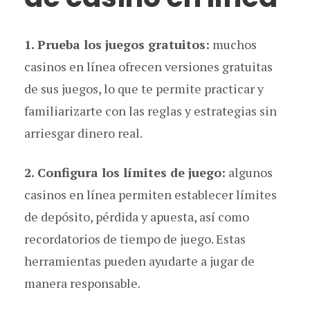
1. Prueba los juegos gratuitos:
muchos
casinos en línea ofrecen versiones gratuitas
de sus juegos, lo que te permite practicar y
familiarizarte con las reglas y estrategias sin
arriesgar dinero real.
2. Configura los límites de juego:
algunos
casinos en línea permiten establecer límites
de depósito, pérdida y apuesta, así como
recordatorios de tiempo de juego. Estas
herramientas pueden ayudarte a jugar de
manera responsable.