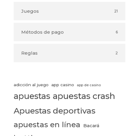
Juegos
21
Métodos de pago
6
Reglas
2
adicción al juego
app casino
app de casino
apuestas crash
apuestas
Apuestas deportivas
apuestas en línea
Bacará