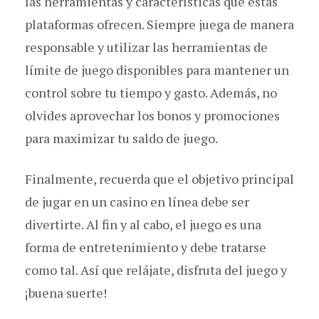
las herramientas y características que estas
plataformas ofrecen. Siempre juega de manera
responsable y utilizar las herramientas de
límite de juego disponibles para mantener un
control sobre tu tiempo y gasto. Además, no
olvides aprovechar los bonos y promociones
para maximizar tu saldo de juego.
Finalmente, recuerda que el objetivo principal
de jugar en un casino en línea debe ser
divertirte. Al fin y al cabo, el juego es una
forma de entretenimiento y debe tratarse
como tal. Así que relájate, disfruta del juego y
¡buena suerte!