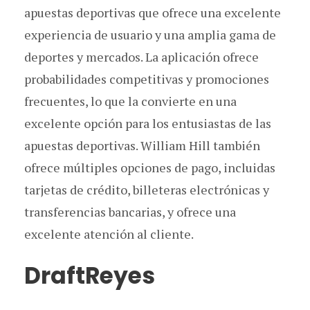
apuestas deportivas que ofrece una excelente
experiencia de usuario y una amplia gama de
deportes y mercados. La aplicación ofrece
probabilidades competitivas y promociones
frecuentes, lo que la convierte en una
excelente opción para los entusiastas de las
apuestas deportivas. William Hill también
ofrece múltiples opciones de pago, incluidas
tarjetas de crédito, billeteras electrónicas y
transferencias bancarias, y ofrece una
excelente atención al cliente.
DraftReyes