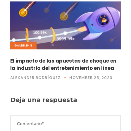
GAMBLING
El impacto de las apuestas de choque en
la industria del entretenimiento en línea
ALEXANDER RODRÍGUEZ
NOVEMBER 25, 2023
Deja una respuesta