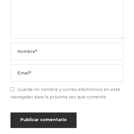
Guarde mi nombre y correo electrónico en este
navegador para la próxima vez que comente.