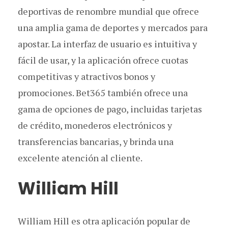
deportivas de renombre mundial que ofrece
una amplia gama de deportes y mercados para
apostar. La interfaz de usuario es intuitiva y
fácil de usar, y la aplicación ofrece cuotas
competitivas y atractivos bonos y
promociones. Bet365 también ofrece una
gama de opciones de pago, incluidas tarjetas
de crédito, monederos electrónicos y
transferencias bancarias, y brinda una
excelente atención al cliente.
William Hill
William Hill es otra aplicación popular de