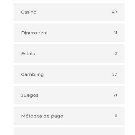
Casino
49
Dinero real
11
Estafa
3
Gambling
57
Juegos
21
Métodos de pago
6