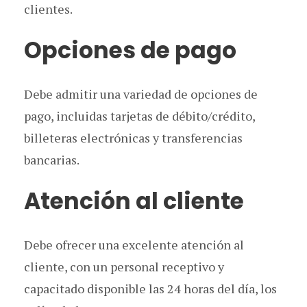
clientes.
Opciones de pago
Debe admitir una variedad de opciones de
pago, incluidas tarjetas de débito/crédito,
billeteras electrónicas y transferencias
bancarias.
Atención al cliente
Debe ofrecer una excelente atención al
cliente, con un personal receptivo y
capacitado disponible las 24 horas del día, los