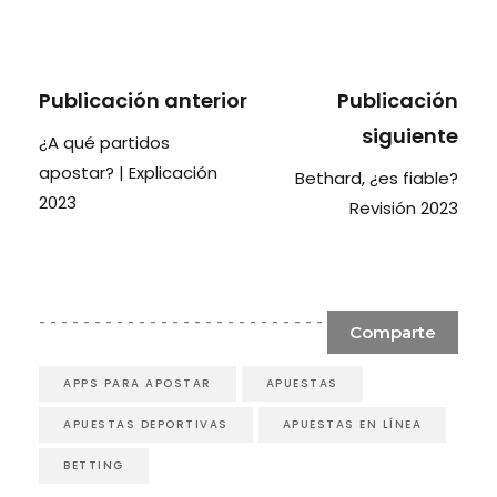
Publicación anterior
Publicación
siguiente
¿A qué partidos
apostar? | Explicación
Bethard, ¿es fiable?
2023
Revisión 2023
Comparte
APPS PARA APOSTAR
APUESTAS
APUESTAS DEPORTIVAS
APUESTAS EN LÍNEA
BETTING