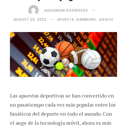
ALEXANDER RODRÍGUEZ
AUGUST 28, 2023
APUESTA
,
GAMBLING
,
JUEGOS
Las apuestas deportivas se han convertido en
un pasatiempo cada vez más popular entre los
fanáticos del deporte en todo el mundo. Con
el auge de la tecnología móvil, ahora es más