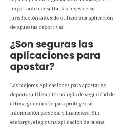
importante consultar las leyes de su
jurisdicción antes de utilizar una aplicación
de apuestas deportivas.
¿Son seguras las
aplicaciones para
apostar?
Las mejores Aplicaciones para apostar en
deportes utilizan tecnología de seguridad de
última generación para proteger su
información personal y financiera. Sin
embargo, elegir una aplicación de buena