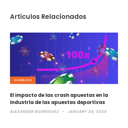
Artículos Relacionados
GAMBLING
El impacto de las crash apuestas en la
industria de las apuestas deportivas
ALEXANDER RODRÍGUEZ
JANUARY 24, 2024