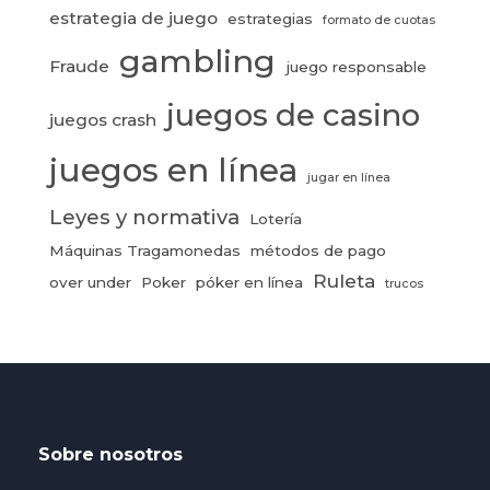
estrategia de juego
estrategias
formato de cuotas
gambling
Fraude
juego responsable
juegos de casino
juegos crash
juegos en línea
jugar en línea
Leyes y normativa
Lotería
Máquinas Tragamonedas
métodos de pago
Ruleta
over under
Poker
póker en línea
trucos
Sobre nosotros