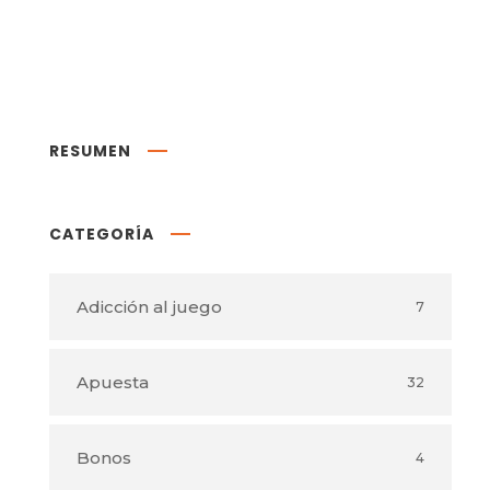
RESUMEN
CATEGORÍA
Adicción al juego
7
Apuesta
32
Bonos
4